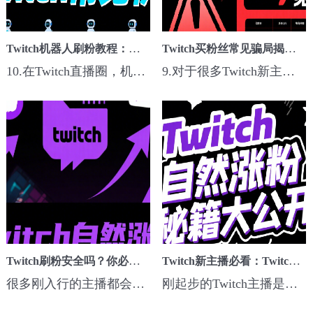
Twitch机器人刷粉教程：详细操作与效果评估
Twitch买粉丝常见骗局揭秘：教你如何避开陷阱
10.在Twitch直播圈，机器人刷粉/刷观众/挂掉宝早就不是什么新鲜事。很多主播为了冲掉宝人数、人气榜、提升观众数，都会用到观众机器人辅助。本篇就来教你Twitch机器人刷粉、挂观众号、刷弹幕的详细操作方法、效果评估，以及安全注意事项。📌 一、Twitch机器人刷粉的工作原理机器人刷粉就是通过程序模拟大量账号登录Twitch，...
9.对于很多Twitch新主播来说，买粉丝、观众人气是常见的起步手段，但市面上充斥着各种骗局、低质僵尸粉和黑号服务，不少人一不小心就被坑钱，甚至账号被封。本篇教你常见骗局类型+避坑技巧+靠谱购买渠道判断方法，保住钱、保住号！📌 一、Twitch买粉丝常见骗局类型骗局类型特征危害僵尸粉刷量骗局超低价，几分钟上千粉，粉...
Twitch刷粉安全吗？你必须知道的封号风险与保护策略
Twitch​新主播必看：Twitch粉丝购买 vs 自然涨粉的优缺点
很多刚入行的主播都会问：“Twitch刷粉到底安不安全？会不会被封号？”今天这篇就来彻底讲清楚Twitch刷粉的风险、平台风控机制，以及如何规避被封号、保护账号安全，给新主播一个清晰参考。📌 一、Twitch刷粉的现状刷粉（包括买粉丝、观众人数、掉宝观众）在Twitch圈子并不少见，尤其是新主播冲数据、掉宝活动造势的时候。...
刚起步的Twitch主播是否应该购买粉丝？本文详细分析购买粉丝与自然增长的优缺点，帮助新手主播做出明智决策，实现长期稳定发展。...