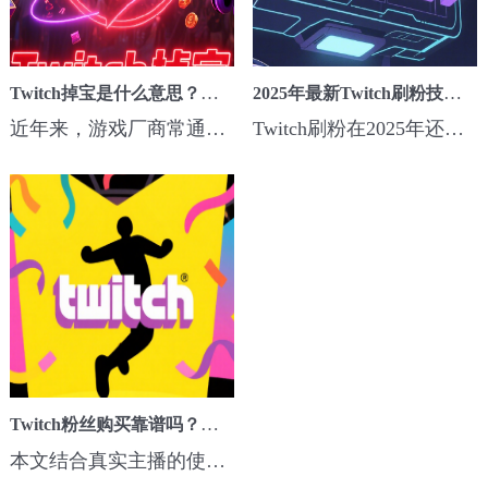
Twitch掉宝是什么意思？凌晨掉宝人数突然下降原因
2025年最新Twitch刷粉技巧：效果、安全性全解析
近年来，游戏厂商常通过Twitch掉宝活动（Twitch Drops）吸引玩家参与直播互动。这一机制允许观众在观看特定游戏直播时，通过累计观看时长获得游戏内奖励，如限定皮肤、道具等。常见于《守望先锋》《Apex英雄》《无畏契约》等热门游戏的推广期。掉宝机制的运作流程如下：账号绑定：用户需将Twitch账号与游戏平台（如Battle.n...
Twitch刷粉在2025年还能用吗？本文结合平台机制更新，分析安全刷粉技巧与服务选择策略，适合新手主播参考。...
Twitch粉丝购买靠谱吗？真实用户使用心得分析
本文结合真实主播的使用反馈，推荐 Twitch 粉丝购买平台与策略，适合初期冷启动阶段快速提升粉丝基础。...