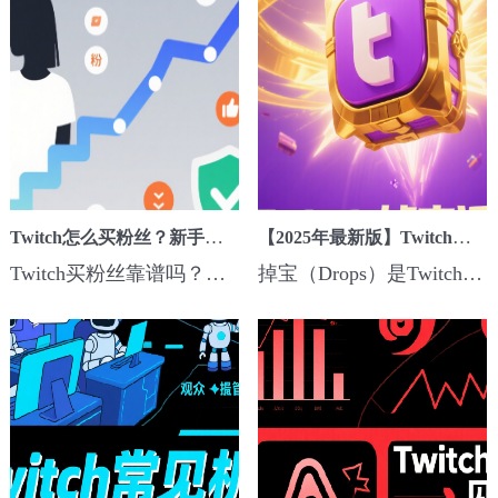
Twitch怎么买粉丝？新手安全涨粉全攻略
【2025年最新版】Twitch掉宝活动策划玩法合集
Twitch买粉丝靠谱吗？详细解析平台选择、价格行情、封号风险及安全涨粉技巧，助你打造高人气直播间...
掉宝（Drops）是Twitch引流、涨粉、活跃直播间的利器。2025年掉宝玩法更卷，普通挂播已难吸引观众，本篇整理最新版掉宝策划方法、活动创意、组合技巧，照着用，掉宝直播不凉。📌 一、2025 Twitch掉宝活动主流类型类型优点缺点官方掉宝自带人气，官方活动流量大竞争激烈，需官方合作自办掉宝自由度高，掉宝内容可控曝光靠自...