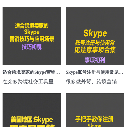
适合跨境卖家的Skype营销技巧与应用场景
Skype账号注册与使用常见注意事项合集
在众多跨境社交工具里，Skype依然是一款不可忽视的利器，特别是在欧美和东南亚市场📱。很多卖家觉得Skype“过时”了，其实不然，只要用对方法，它依然能帮你搞定高质量客户！今天就来聊聊，哪些场景适合用Skype营销，以及一些实用小技巧。Skype适合用在哪些跨境场景？🌏虽然WhatsApp、Telegram用得多，但Skype在特定场景下...
很多做外贸、跨境营销🌍或者海外社交的朋友，都会用Skype当作沟通工具。但新手上路时，常常会踩到一些小坑，不是注册收不到验证码📩，就是账号被风控封掉，今天我就来把这些常见问题一次性给你盘清楚！注册Skype账号要注意些什么？🔐虽然Skype注册流程不复杂，但细节别忽略👇：📧 尽量用常用邮箱注册，便于接收验证码和...