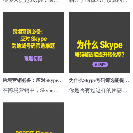
跨境营销必备：应对Skype跨地域号码筛选难题
为什么Skype号码筛选能提升转化率？
在跨境营销中，Skype依然是许多B2B业务场景不可替代的即时通讯工具📞。尤其是涉及东南亚、中东、欧洲部分地区，客户习惯用Skype沟通。然而，很多营销团队常常遇到一个头疼问题——怎么精准筛选不同国家和地区的Skype号码？这篇文章就来聊聊2025年最新、靠谱的解决办法👇。多语言+地区采集策略 📍不同国家的客户，Skype I...
你是否有过这样的困惑：精心设计的Skype营销消息，打开率却总不尽人意？其实，很多营销人员忽略了一个关键细节——受众的精准度。就像寄信需要核对地址，Skype消息也需要「筛选收件人」。通过主动过滤无效号码（比如长期未登录的账户或非目标地区用户），你能把资源集中在真正可能成交的客户身上，避免陷入「广撒网却颗粒无...