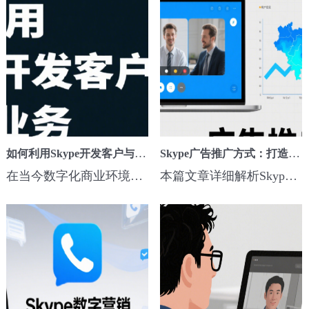
如何利用Skype开发客户与拓展业务
Skype广告推广方式：打造高效营销策略
在当今数字化商业环境中，企业想要快速获取客户资源并实现业务增长，往往需要借助高效的工具与策略。Skype作为一款全球广泛使用的通讯平台，其功能远不止于简单的视频通话或即时消息。它集成了丰富的数据筛选、客户管理以及多场景协作功能，成为企业拓展市场的有力助手。通过合理运用Skype的数据筛选功能，企业可以精准锁定...
本篇文章详细解析Skype广告推广的优势、投放类型、预算优化及跨境电商应用，帮助企业打造高效营销策略，实现精准引流与品牌提升。...