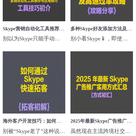
Skype营销自动化工具推荐与应用技巧
多种Skype好友添加方法及高通过率策略
别以为Skype只能手动一个个发消息📱，其实现在市面上有不少Skype营销自动化工具，能帮你批量添加好友、群发消息、检测活跃用户，大幅提升拓客和客户维护效率📈。特别适合做外贸、代理、软件推广、游戏招商的朋友。常见的Skype营销自动化工具根据不同需求，可以选择这些类型👇：📤 批量群发软件：一键群发上百条私信，支...
别小看Skype📱，即使在2025，很多欧美、中东、东南亚客户依然活跃在这个平台。尤其是做外贸、软件服务、游戏代理的朋友，学会高效添加Skype好友，能帮你迅速建立私域关系，拓展潜在客户资源💡。常用的Skype好友添加方法不同场景用不同添加方式，效率和通过率也不同：🔍 通过Skype ID添加：已知客户Skype号，直接搜...
海外客户开发技巧：如何通过Skype快速拓客
2025年最新Skype广告推广实用方式汇总
别被“Skype老了”这种说法骗了📞，在欧美、东南亚、印度等跨境市场，Skype依然是很多买家、代理商、分销商爱用的即时通讯工具。尤其是做B2B、软件、游戏代理、外贸的朋友，学会用Skype拓客，效果远比你想象的稳定💡。为什么用Skype开发海外客户依然靠谱？🌏虽然WhatsApp、Telegram火，但Skype独有优势👇：📱 客户沟通...
虽然现在主流跨境社交工具很多，但Skype依然是欧美、东南亚、印度等市场不可忽视的一块宝藏地📱。特别是针对B2B、软件推广、SAAS项目、外贸行业，Skype广告和私域营销依然能带来稳定转化。今天就来聊聊2025年还能怎么玩。为什么选Skype做广告推广？🎯很多人以为Skype只是聊天工具，但在跨境广告圈子里，它其实自带以下几个...