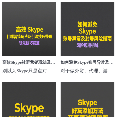
高效Skype社群营销玩法及引流技巧整理
如何避免Skype账号异常及封号风险指南
别以为Skype只是点对点发消息📱，其实它的社群功能在海外营销圈里很吃香！尤其是做跨境电商、游戏推广、代理招商、外贸B2B的朋友，只要玩转Skype群组，客户留存、转化、复购都能悄悄涨📈。Skype社群营销怎么玩？Skype的群聊功能，支持大量用户实时互动👥，没有像WhatsApp那样严格的活跃限制，适合做长期留存客户池。这里...
对于做外贸、代理、游戏、软件推广的小伙伴来说，Skype依然是开发海外客户的高效工具📱。不过，频繁添加好友、群发消息、切换登录设备，很容易触发Skype的风控，导致账号异常、功能受限甚至直接封号。为了账号安全，咱们来聊聊实用的避险技巧🛡️。常见导致Skype账号异常的操作 ⚠️先搞清楚哪些行为容易被盯上👇：📤 短...