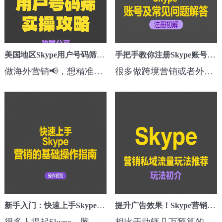
美国地区Skype用户号码筛选实操技巧
手把手教你注册Skype账号及常见问题解答
做海外营销📢，想精准找到美国本地Skype用户，很多人其实卡在“号码筛选”这一步。别着急，这篇文章带你搞清楚，美国地区Skype号码筛选到底怎么做，方法很实在，操作也不复杂！为什么要筛选美国Skype号码？🌎Skype作为跨境营销常用工具，在北美市场依然有不少企业在用，尤其是一些中小型B2B客户📈。如果能精准筛选出美国...
很多做跨境营销或者外贸的小伙伴，都会用Skype来联系海外客户📞。不过，第一次注册Skype账号的时候，可能会遇到各种小坑。别担心，这篇文章手把手带你搞定，还顺带把常见问题都给你解答清楚！注册Skype账号的步骤超简单 🎉想用Skype？只需几分钟搞定，跟着下面步骤走就行👇：打开 Skype官网点击右上角【登录】→ 选择【注...
新手入门：快速上手Skype营销的基础操作指南
提升广告效果！Skype营销私域流量玩法推荐
很多人提起Skype，脑海中第一反应可能是“开会”“视频通话”💻，但你知道吗？它其实也是一个非常实用的海外营销工具。尤其是在B2B外贸、跨境SaaS、专业服务推广中，Skype仍是一些地区客户的首选沟通渠道。对于新手来说，不懂从哪下手也很正常，本文将带你从0入门，一步步掌握Skype营销的基础操作。添加潜在客户：不是加得...
相比于动辄几万预算的广告投放，私域流量的持续转化价值正在被越来越多跨境从业者重视。而Skype，作为仍在海外市场稳定活跃的即时通讯工具📞，正在成为构建私域流量的新入口。本篇文章将带你了解如何通过Skype做出效果可控、转化率更高的私域营销体系，帮助你在2025年营销格局中脱颖而出📈。Skype=私域入口？你可能低估了...