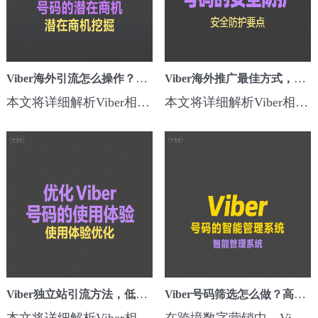
Viber海外引流怎么操作？快速锁定高活跃用户方法
Viber海外推广最佳方式，精准引流+账号检测教程
本文将详细解析Viber相关的海外引流怎么操作？快速锁定高活跃用户方法核心方法、步骤和实用技巧，助力跨境营销者快速提升海外引流效果。一、为什么要关注这个技巧？在Viber海外营销中，Viber海外引流怎么操作？快速锁定高活跃用户方法可以有效解决触达率低、用户质量差、广告浪费严重的问题，构建高活跃、高价值客户资源池，...
本文将详细解析Viber相关的海外推广最佳方式，精准引流+账号检测教程核心方法、步骤和实用技巧，助力跨境营销者快速提升海外引流效果。一、为什么要关注这个技巧？在Viber海外营销中，Viber海外推广最佳方式，精准引流+账号检测教程可以有效解决触达率低、用户质量差、广告浪费严重的问题，构建高活跃、高价值客户资源池，为...
Viber独立站引流方法，低成本获客引爆站内订单
Viber号码筛选怎么做？高效获取精准客户资源技巧
本文将详细解析Viber相关的独立站引流方法，低成本获客引爆站内订单核心方法、步骤和实用技巧，助力跨境营销者快速提升海外引流效果。一、为什么要关注这个技巧？在Viber海外营销中，Viber独立站引流方法，低成本获客引爆站内订单可以有效解决触达率低、用户质量差、广告浪费严重的问题，构建高活跃、高价值客...
在跨境数字营销中，Viber作为东南亚、中东和东欧等地区常用的社交通讯工具，已成为商家必争的引流渠道。如何高效筛选号码，获取真正活跃且精准的客户资源，是营销成效的关键。一、Viber号码筛选的作用通过对Viber号码筛选，可避免大量空号、无效号带来的推广浪费，同时能锁定高活跃用户群，提升广告触达率和转化效果。降低广...