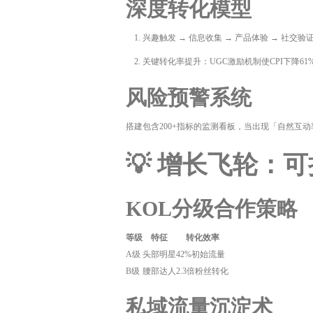
深度转化模型
兴趣触发 → 信息收集 → 产品体验 → 社交验证
关键转化率提升：UGC激励机制使CPI下降61
风险预警系统
搭建包含200+指标的监测看板，当出现「自然互
💡 增长飞轮：
KOL分级合作策略
等级
特征
转化效率
A级
头部明星
42%初始流量
B级
腰部达人
2.3倍粉丝转化
私域流量沉淀术