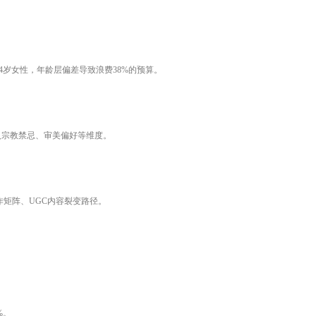
4岁女性，年龄层偏差导致浪费38%的预算。
入宗教禁忌、审美偏好等维度。
矩阵、UGC内容裂变路径。
%。