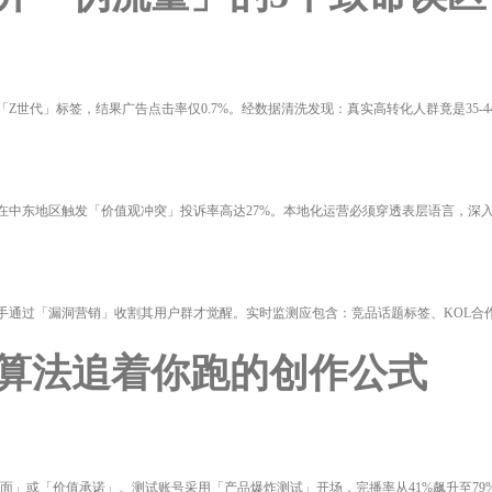
世代」标签，结果广告点击率仅0.7%。经数据清洗发现：真实高转化人群竟是35-4
在中东地区触发「价值观冲突」投诉率高达27%。本地化运营必须穿透表层语言，深
手通过「漏洞营销」收割其用户群才觉醒。实时监测应包含：竞品话题标签、KOL合作
让算法追着你跑的创作公式
突画面」或「价值承诺」。测试账号采用「产品爆炸测试」开场，完播率从41%飙升至79