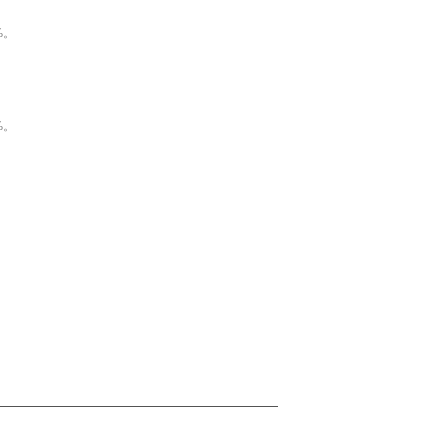
%。
%。