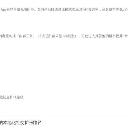
sApp营销形成私域闭环。某时尚品牌通过该模式实现68%的复购率，获客成本降低55
前3条内容需构成「内容三角」（知识型+娱乐型+福利型），可使进入推荐池的概率提升83
化社交扩张路径
的本地化社交扩张路径